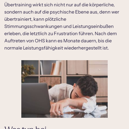
Was tun bei Überlastungssyndrom?
Übertraining wirkt sich nicht nur auf die körperliche,
sondern auch auf die psychische Ebene aus, denn wer
Symptome eines Überlastungssyndroms
übertrainiert, kann plötzliche
Beispiele Überlastungssyndrom
Stimmungsschwankungen und Leistungseinbußen
Wie ein Überlastungssyndrom diagnostiziert,
erleben, die letztlich zu Frustration führen. Nach dem
wird
Auftreten von OHS kann es Monate dauern, bis die
normale Leistungsfähigkeit wiederhergestellt ist.
Überlastungssyndrom – die Risikofaktoren
Überlastungssyndrom wie lange ist man
krank?
Überlastungssyndrom Test