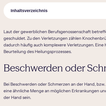
Inhaltsverzeichnis
Beschwerden oder Schmerzen der Hand
Laut der gewerblichen Berufsgenossenschaft betreff
geschuldet. Zu den Verletzungen zählen Knochenbrü
Was ist eine MRT von der Hand?
dadurch häufig auch komplexere Verletzungen. Eine 
Was sieht man bei einer MRT der Hand?
Beurteilung des Heilungsprozesses.
MRT Hand Bilder
Beschwerden oder Sch
MRT Hand – wie läuft das ab?
Hand MRT – wie weit in die Röhre?
MRT Hand Dauer
Bei Beschwerden oder Schmerzen an der Hand, bzw. a
eine ähnliche Menge an möglichen Erkrankungen und
Hand MRT Kosten
der Hand sein.