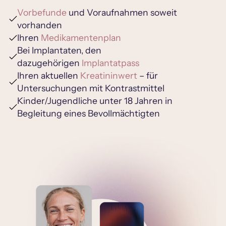
Vorbefunde
und Voraufnahmen soweit
Kontakt
vorhanden
(0471) 309 60 90
Ihren
Medikamentenplan
Partnerprofil
Bei Implantaten, den
dazugehörigen
Implantatpass
Ihren aktuellen
Prof. Dr. med. Mark Lüdde
Kreatininwert
– für
Untersuchungen mit Kontrastmittel
Facharzt für Innere Medizin und Kardiologie
Kinder/Jugendliche unter 18 Jahren in
Sprachen: Deutsch, Englisch, Russisch,
Begleitung eines Bevollmächtigten
Polnisch, Türkisch, Arabisch