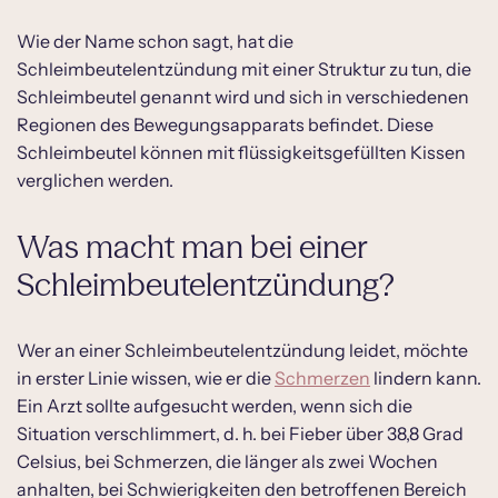
Was macht man bei einer
Wie der Name schon sagt, hat die
Schleimbeutelentzündung?
Schleimbeutelentzündung mit einer Struktur zu tun, die
Schleimbeutel genannt wird und sich in verschiedenen
Woran erkennt man eine
Regionen des Bewegungsapparats befindet. Diese
Schleimbeutelentzündung?
Schleimbeutel können mit flüssigkeitsgefüllten Kissen
Ursache von einer Schleimbeutelentzündung
verglichen werden.
Wie eine Schleimbeutelentzündung
diagnostiziert wird
Was macht man bei einer
Welches Mittel hilft am besten bei
Schleimbeutelentzündung?
Schleimbeutelentzündung?
Schleimbeutelentzündung Dauer / Wie lange
Wer an einer Schleimbeutelentzündung leidet, möchte
ist man krank?
in erster Linie wissen, wie er die
Schmerzen
lindern kann.
Behandlung einer Schleimbeutelentzündung
Ein Arzt sollte aufgesucht werden, wenn sich die
Situation verschlimmert, d. h. bei Fieber über 38,8 Grad
Schleimbeutelentzündung Hausmittel
Celsius, bei Schmerzen, die länger als zwei Wochen
anhalten, bei Schwierigkeiten den betroffenen Bereich