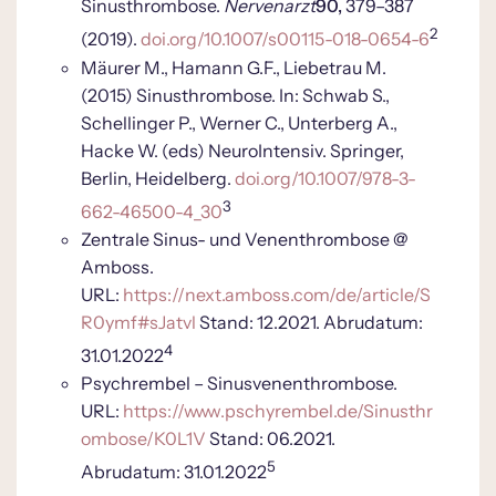
Sinusthrombose.
Nervenarzt
90,
379–387
2
(2019).
doi.org/10.1007/s00115-018-0654-6
Mäurer M., Hamann G.F., Liebetrau M.
(2015) Sinusthrombose. In: Schwab S.,
Schellinger P., Werner C., Unterberg A.,
Hacke W. (eds) NeuroIntensiv. Springer,
Berlin, Heidelberg.
doi.org/10.1007/978-3-
3
662-46500-4_30
Zentrale Sinus- und Venenthrombose @
Amboss.
URL:
https://next.amboss.com/de/article/S
R0ymf#sJatvl
Stand: 12.2021. Abrudatum:
4
31.01.2022
Psychrembel – Sinusvenenthrombose.
URL:
https://www.pschyrembel.de/Sinusthr
ombose/K0L1V
Stand: 06.2021.
5
Abrudatum: 31.01.2022