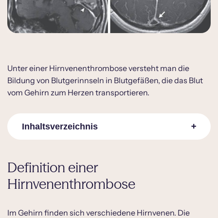
Unter einer Hirnvenenthrombose versteht man die
Bildung von Blutgerinnseln in Blutgefäßen, die das Blut
vom Gehirn zum Herzen transportieren.
Inhaltsverzeichnis
Definition einer Hirnvenenthrombose
Definition einer
Der schleichende Beginn
Hirnvenenthrombose
Anzeichen einer Hirnvenenthrombose
Ausschluss anderer Krankheiten
Im Gehirn finden sich verschiedene Hirnvenen. Die