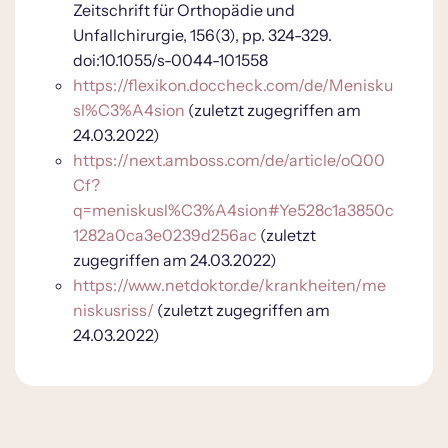
Zeitschrift für Orthopädie und
Unfallchirurgie, 156(3), pp. 324-329.
doi:10.1055/s-0044-101558
https://flexikon.doccheck.com/de/Menisku
sl%C3%A4sion
(zuletzt zugegriffen am
24.03.2022)
https://next.amboss.com/de/article/oQ00
Cf?
q=meniskusl%C3%A4sion#Ye528c1a3850c
1282a0ca3e0239d256ac
(zuletzt
zugegriffen am 24.03.2022)
https://www.netdoktor.de/krankheiten/me
niskusriss/
(zuletzt zugegriffen am
24.03.2022)