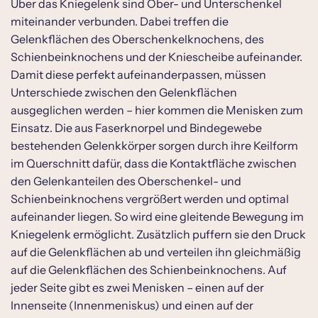
Kaputter Stoßdämpfer – der
Über das Kniegelenk sind Ober- und Unterschenkel
Meniskusschaden
miteinander verbunden. Dabei treffen die
Gelenkflächen des Oberschenkelknochens, des
Unglück mal drei
Schienbeinknochens und der Kniescheibe aufeinander.
Diese Beschwerden kennzeichnen einen
Damit diese perfekt aufeinanderpassen, müssen
Meniskusschaden
Unterschiede zwischen den Gelenkflächen
ausgeglichen werden – hier kommen die Menisken zum
Der Weg zur korrekten Diagnose bei
Einsatz. Die aus Faserknorpel und Bindegewebe
Knieschmerzen
bestehenden Gelenkkörper sorgen durch ihre Keilform
Bis ins letzte Detail: Die Kernspintomografie
im Querschnitt dafür, dass die Kontaktfläche zwischen
Wie wird ein Meniskusriss behandelt?
den Gelenkanteilen des Oberschenkel- und
Schienbeinknochens vergrößert werden und optimal
aufeinander liegen. So wird eine gleitende Bewegung im
Kniegelenk ermöglicht. Zusätzlich puffern sie den Druck
auf die Gelenkflächen ab und verteilen ihn gleichmäßig
auf die Gelenkflächen des Schienbeinknochens. Auf
jeder Seite gibt es zwei Menisken – einen auf der
Innenseite (Innenmeniskus) und einen auf der