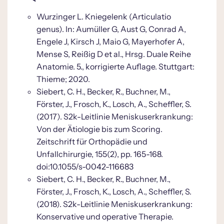
Wurzinger L. Kniegelenk (Articulatio
genus). In: Aumüller G, Aust G, Conrad A,
Engele J, Kirsch J, Maio G, Mayerhofer A,
Mense S, Reißig D et al., Hrsg. Duale Reihe
Anatomie. 5., korrigierte Auflage. Stuttgart:
Thieme; 2020.
Siebert, C. H., Becker, R., Buchner, M.,
Förster, J., Frosch, K., Losch, A., Scheffler, S.
(2017). S2k-Leitlinie Meniskuserkrankung:
Von der Ätiologie bis zum Scoring.
Zeitschrift für Orthopädie und
Unfallchirurgie, 155(2), pp. 165-168.
doi:10.1055/s-0042-116683
Siebert, C. H., Becker, R., Buchner, M.,
Förster, J., Frosch, K., Losch, A., Scheffler, S.
(2018). S2k-Leitlinie Meniskuserkrankung:
Konservative und operative Therapie.