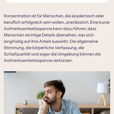
Konzentrationsschwäche erkennen
Konzentration ist für Menschen, die akademisch oder
beruflich erfolgreich sein wollen, unerlässlich. Eine kurze
Test – Habe ich eine
Aufmerksamkeitsspanne kann dazu führen, dass
Konzentrationsschwäche?
Menschen wichtige Details übersehen, was sich
Konzentrationsschwäche als Symptom
langfristig auf ihre Arbeit auswirkt. Die allgemeine
psychischer Erkrankungen
Stimmung, die körperliche Verfassung, die
Diagnostik einer Konzentrationsschwäche
Schlafqualität und sogar die Umgebung können die
Aufmerksamkeitsspanne verkürzen.
Training und Therapie bei
Konzentrationsschwäche
Konzentrationsschwäche bei Kindern
erkennen
Konzentrationsschwäche und Corona