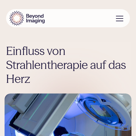
+
Standorte
Zum
Inhalt
+
MRT Untersuchungen
springen
+
Wissen
Einfluss von
+
Über uns
Strahlentherapie auf das
Herz