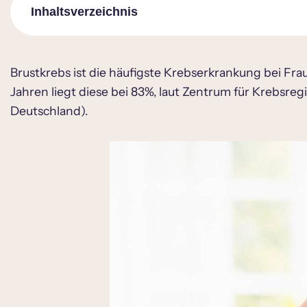
Inhaltsverzeichnis
Risikofaktoren für Brustkrebs
Brustkrebs ist die häufigste Krebserkrankung bei Frau
Jahren liegt diese bei 83%, laut Zentrum für Krebsre
Brustkrebs Symptome
Deutschland).
Früherkennung als Brustkrebsvorsorge
Methoden der Früherkennung
Untersuchungen bei Verdacht auf Brustk