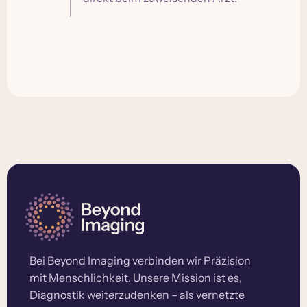
Bei Beyond Imaging verbinden wir Präzision
mit Menschlichkeit. Unsere Mission ist es,
Diagnostik weiterzudenken – als vernetzte