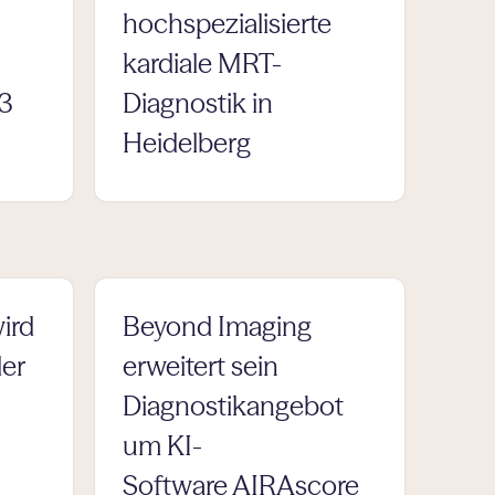
hochspezialisierte
kardiale MRT-
23
Diagnostik in
Heidelberg
ird
Beyond Imaging
er
erweitert sein
Diagnostikangebot
um KI-
Software AIRAscore