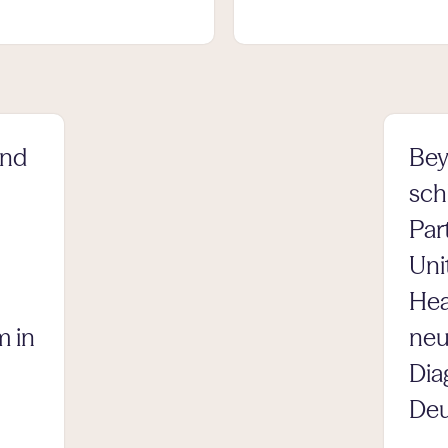
und
Bey
sch
Par
Uni
Hea
m in
neu
Dia
Deu