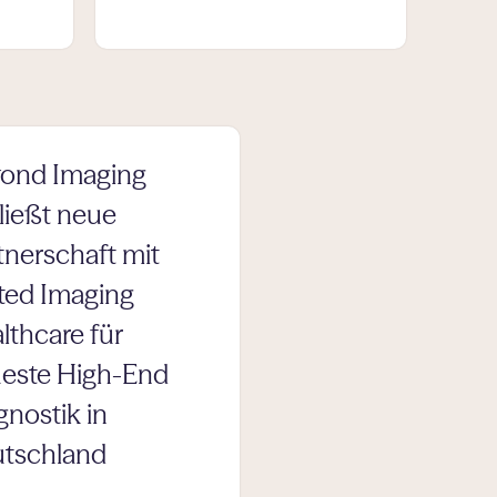
ond Imaging
ließt neue
tnerschaft mit
ted Imaging
lthcare für
este High-End
gnostik in
tschland